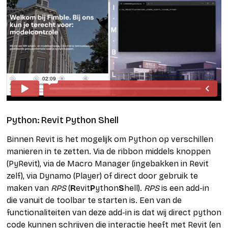
Python: Revit Python Shell
Binnen Revit is het mogelijk om Python op verschillen
manieren in te zetten. Via de ribbon middels knoppen
(PyRevit), via de Macro Manager (ingebakken in Revit
zelf), via Dynamo (Player) of direct door gebruik te
maken van
RPS
(
R
evit
P
ython
S
hell).
RPS
is een add-in
die vanuit de toolbar te starten is. Een van de
functionaliteiten van deze add-in is dat wij direct python
code kunnen schrijven die interactie heeft met Revit (en