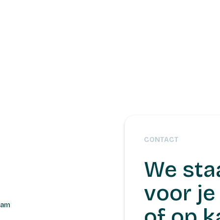
CONTACT
We sta
voor je 
dam
of op k