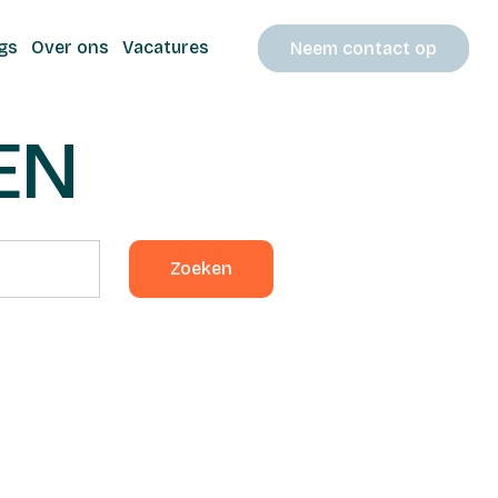
gs
Over ons
Vacatures
Neem contact op
EN